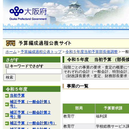
ホーム
>
予算編成過程公表トップ
>
令和５年度当初予算部長後調整
> 一
令和５年度 当初予算 （部長
さがす
キーワードでさがす
段階ごとの事業の要求・査定の概要に
それぞれの会計（一般会計、特別会計
（財政課長要求・査定、財務部長要求
事業の一覧
令和５年度
当初予算
補正予算（一般会計第１
号）
部局
予算要求課
補正予算（一般会計第２
教育庁
福利課
号）等
補正予算（一般会計第3号）
教育庁
学校総務サービス