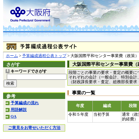
ホーム
>
予算編成過程公表トップ
> 大阪国際平和センター事業費（政策
大阪国際平和センター事業費（政策
さがす
キーワードでさがす
段階ごとの事業の要求・査定の概要に
それぞれの会計（一般会計、特別会計
（財政課長要求・査定、総務部長要求
事業の一覧
参考
予算編成の流れ
年度
編成
段階
用語解説
令和５年度
当初予算
通常（政
QA
的経費）
ご意見をお寄せいただく方法