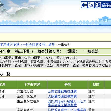
年度補正予算（一般会計第５号）通常
> 一般会計
４年度 補正予算（一般会計第５号） （通常） 一般会計
との事業の要求・査定の概要についてご覧になれます。
れの会計（一般会計、特別会計、企業会計）ごとに、予算編成過程における
課長要求・査定、財務部長要求・査定、知事要求・査定）の内容および総括
の一覧
部局
予算要求課
事業
段階
備部
交通戦略室
公共交通戦略推進費
通常
化部
企画・観光課
大阪魅力発信事業費
通常
生活基盤推進課
訪問系障がい福祉サービス
通常
事業者等支援事業費
高齢介護室
訪問系介護サービス事業者
通常