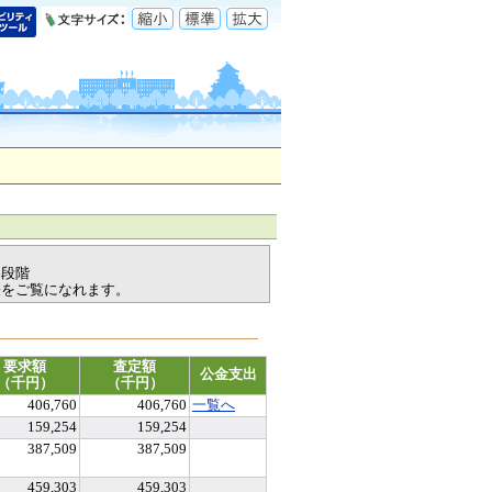
各段階
表をご覧になれます。
要求額
査定額
公金支出
（千円）
（千円）
406,760
406,760
一覧へ
159,254
159,254
387,509
387,509
459,303
459,303