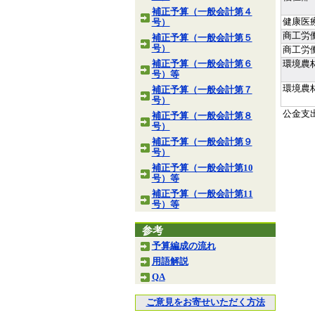
補正予算（一般会計第４
健康医
号）
商工労
補正予算（一般会計第５
号）
商工労
補正予算（一般会計第６
環境農
号）等
環境農
補正予算（一般会計第７
号）
公金支
補正予算（一般会計第８
号）
補正予算（一般会計第９
号）
補正予算（一般会計第10
号）等
補正予算（一般会計第11
号）等
参考
予算編成の流れ
用語解説
QA
ご意見をお寄せいただく方法