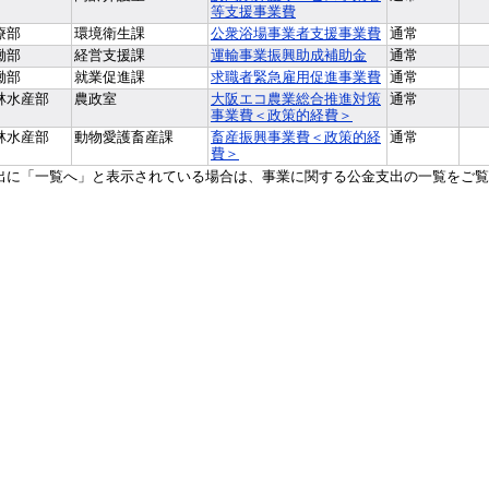
等支援事業費
療部
環境衛生課
公衆浴場事業者支援事業費
通常
働部
経営支援課
運輸事業振興助成補助金
通常
働部
就業促進課
求職者緊急雇用促進事業費
通常
林水産部
農政室
大阪エコ農業総合推進対策
通常
事業費＜政策的経費＞
林水産部
動物愛護畜産課
畜産振興事業費＜政策的経
通常
費＞
出に「一覧へ」と表示されている場合は、事業に関する公金支出の一覧をご覧