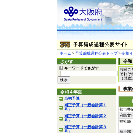
ホーム
>
予算編成過程公表トップ
>
令和４
令和
さがす
キーワードでさがす
段階ご
それぞ
（財政
事業
令和４年度
当初予算
補正予算（一般会計第１
号）
都市整
府民文
補正予算（一般会計第２
号）
福祉部
補正予算（一般会計第３
号）
福祉部