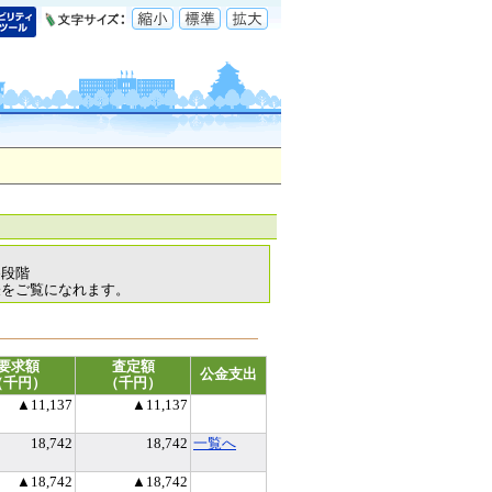
各段階
表をご覧になれます。
要求額
査定額
公金支出
（千円）
（千円）
▲11,137
▲11,137
18,742
18,742
一覧へ
▲18,742
▲18,742