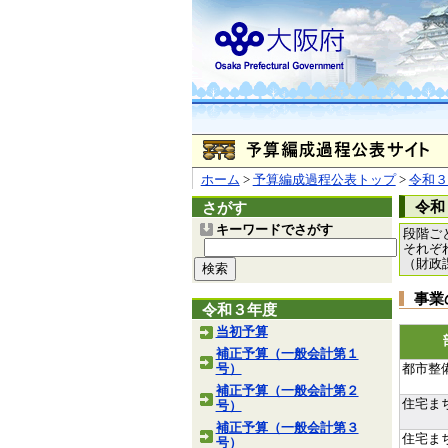
ホーム
>
予算編成過程公表トップ
>
令和３
令和
さがす
キーワードでさがす
段階ご
それぞ
（財政
事業
令和３年度
当初予算
補正予算（一般会計第１
号）
都市整
補正予算（一般会計第２
住宅ま
号）
補正予算（一般会計第３
住宅ま
号）