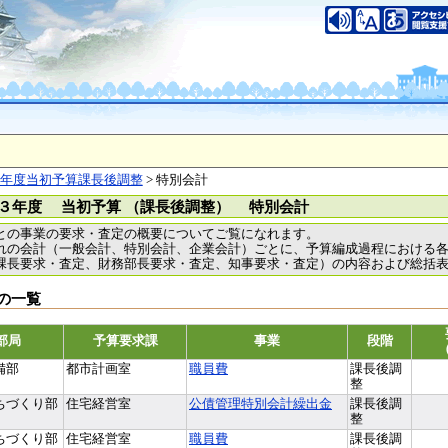
年度当初予算課長後調整
> 特別会計
３年度 当初予算 （課長後調整） 特別会計
との事業の要求・査定の概要についてご覧になれます。
れの会計（一般会計、特別会計、企業会計）ごとに、予算編成過程における
課長要求・査定、財務部長要求・査定、知事要求・査定）の内容および総括
の一覧
部局
予算要求課
事業
段階
備部
都市計画室
職員費
課長後調
整
ちづくり部
住宅経営室
公債管理特別会計繰出金
課長後調
整
ちづくり部
住宅経営室
職員費
課長後調