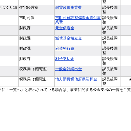
整
ちづくり部
住宅経営室
耐震改修事業費
課長後調
整
市町村課
市町村施設整備資金貸付事
課長後調
業費
整
財政課
元金償還金
課長後調
整
財政課
減債基金積立金
課長後調
整
財政課
府債発行費
課長後調
整
財政課
利子支払金
課長後調
整
税務局（税関連）
一般会計繰出金
課長後調
整
税務局（税関連）
地方消費税他府県清算金
課長後調
▲
整
出に「一覧へ」と表示されている場合は、事業に関する公金支出の一覧をご覧