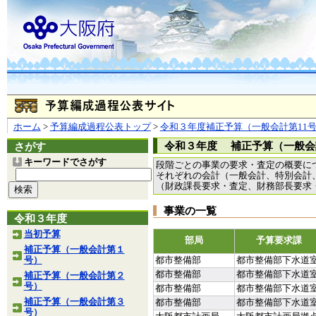
ホーム
>
予算編成過程公表トップ
>
令和３年度補正予算（一般会計第11
令和３年度 補正予算（一般会
さがす
キーワードでさがす
段階ごとの事業の要求・査定の概要に
それぞれの会計（一般会計、特別会計
（財政課長要求・査定、財務部長要求
事業の一覧
令和３年度
当初予算
部局
予算要求課
補正予算（一般会計第１
号）
都市整備部
都市整備部下水道
都市整備部
都市整備部下水道
補正予算（一般会計第２
号）
都市整備部
都市整備部下水道
補正予算（一般会計第３
都市整備部
都市整備部下水道
号）