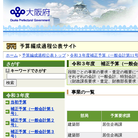
ホーム
>
予算編成過程公表トップ
>
令和３年度補正予算（一般会計第11
令和３年度 補正予算（一般会
さがす
キーワードでさがす
段階ごとの事業の要求・査定の概要に
それぞれの会計（一般会計、特別会計
（財政課長要求・査定、財務部長要求
事業の一覧
令和３年度
当初予算
補正予算（一般会計第１
号）
部局
予算要求課
補正予算（一般会計第２
建築部
居住企画課
号）
補正予算（一般会計第３
建築部
居住企画課
号）