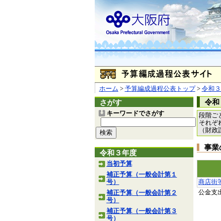
ホーム
>
予算編成過程公表トップ
>
令和３
令和
さがす
キーワードでさがす
段階ご
それぞ
（財政
事業
令和３年度
当初予算
補正予算（一般会計第１
号）
商店街
公金支
補正予算（一般会計第２
号）
補正予算（一般会計第３
号）