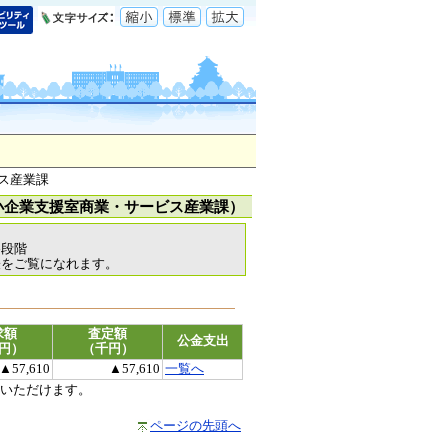
ス産業課
小企業支援室商業・サービス産業課）
各段階
表をご覧になれます。
求額
査定額
公金支出
円）
（千円）
▲57,610
▲57,610
一覧へ
いただけます。
ページの先頭へ