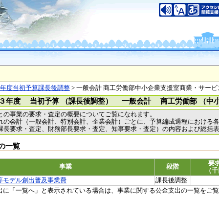
年度当初予算課長後調整
> 一般会計 商工労働部中小企業支援室商業・サービ
３年度 当初予算 （課長後調整） 一般会計 商工労働部 （中
との事業の要求・査定の概要についてご覧になれます。
れの会計（一般会計、特別会計、企業会計）ごとに、予算編成過程における
課長要求・査定、財務部長要求・査定、知事要求・査定）の内容および総括
の一覧
要
事業
段階
（千
等モデル創出普及事業費
課長後調整
出に「一覧へ」と表示されている場合は、事業に関する公金支出の一覧をご覧