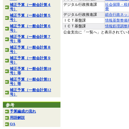
デジタル行政推進課
社会保障・税
補正予算（一般会計第４
費
号）
デジタル行政推進課
総合行政ネッ
補正予算（一般会計第５
号）
ＩＣＴ基盤課
情報基盤整備
補正予算（一般会計第６
ＩＣＴ基盤課
情報処理調整
号）
公金支出に「一覧へ」と表示されてい
補正予算（一般会計第７
号）等
補正予算（一般会計第８
号）
補正予算（一般会計第９
号）
補正予算（一般会計第10
号）等
補正予算（一般会計第11
号）等
補正予算（一般会計第12
号）
参考
予算編成の流れ
用語解説
QA