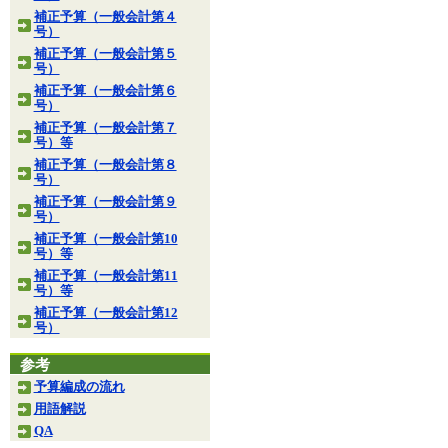
補正予算（一般会計第４
号）
補正予算（一般会計第５
号）
補正予算（一般会計第６
号）
補正予算（一般会計第７
号）等
補正予算（一般会計第８
号）
補正予算（一般会計第９
号）
補正予算（一般会計第10
号）等
補正予算（一般会計第11
号）等
補正予算（一般会計第12
号）
参考
予算編成の流れ
用語解説
QA