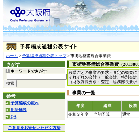
ホーム
>
予算編成過程公表トップ
> 市街地整備総合事業費
市街地整備総合事業費 (2013003
さがす
キーワードでさがす
段階ごとの事業の要求・査定の概要に
それぞれの会計（一般会計、特別会計
（財政課長要求・査定、総務部長要求
事業の一覧
参考
予算編成の流れ
年度
編成
段階
用語解説
令和３年度
当初予算
通常
QA
ご意見をお寄せいただく方法