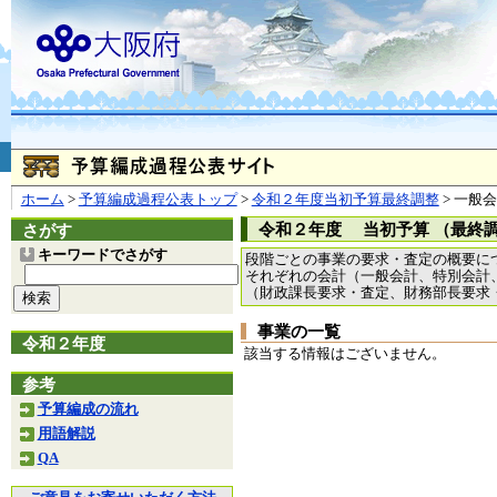
お問合せ
個人情報の取り扱
大阪府
本庁
〒540-8570
大阪市
（法人番号 4000020270008）
咲洲庁舎
〒559-8555
大阪市住
© Copyright 2003-2026 O
ホーム
>
予算編成過程公表トップ
>
令和２年度当初予算最終調整
> 一般
令和２年度 当初予算 （最終
さがす
キーワードでさがす
段階ごとの事業の要求・査定の概要に
それぞれの会計（一般会計、特別会計
（財政課長要求・査定、財務部長要求
事業の一覧
令和２年度
該当する情報はございません。
参考
予算編成の流れ
用語解説
QA