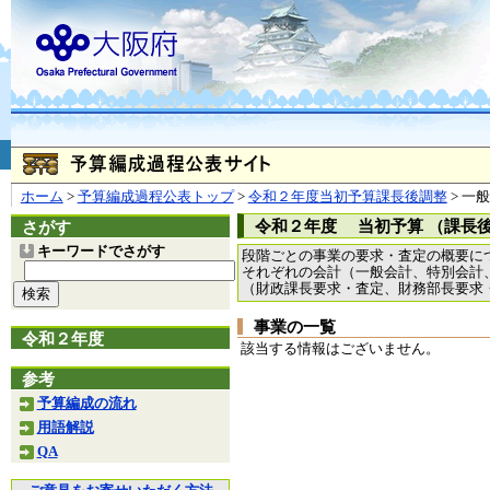
お問合せ
個人情報の取り扱
大阪府
本庁
〒540-8570
大阪市
（法人番号 4000020270008）
咲洲庁舎
〒559-8555
大阪市住
© Copyright 2003-2026 O
ホーム
>
予算編成過程公表トップ
>
令和２年度当初予算課長後調整
> 一
令和２年度 当初予算 （課長
さがす
キーワードでさがす
段階ごとの事業の要求・査定の概要に
それぞれの会計（一般会計、特別会計
（財政課長要求・査定、財務部長要求
事業の一覧
令和２年度
該当する情報はございません。
参考
予算編成の流れ
用語解説
QA