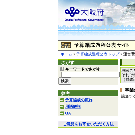
ホーム
>
予算編成過程公表トップ
> 運営費
さがす
キーワードでさがす
段階ご
それぞ
（財政
事業
参考
該当す
予算編成の流れ
用語解説
QA
ご意見をお寄せいただく方法