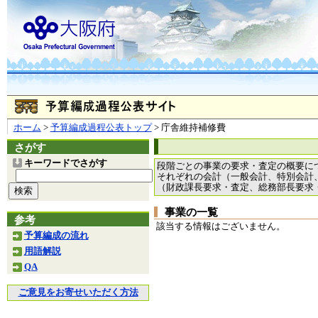
ホーム
>
予算編成過程公表トップ
> 庁舎維持補修費
さがす
キーワードでさがす
段階ごとの事業の要求・査定の概要に
それぞれの会計（一般会計、特別会計
（財政課長要求・査定、総務部長要求
事業の一覧
参考
該当する情報はございません。
予算編成の流れ
用語解説
QA
ご意見をお寄せいただく方法