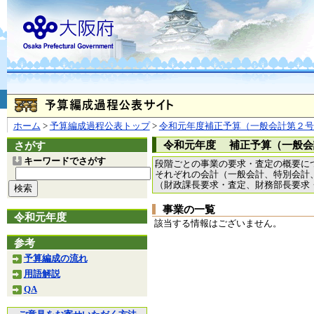
お問合せ
個人情報の取り扱
大阪府
本庁
〒540-8570
大阪市
（法人番号 4000020270008）
咲洲庁舎
〒559-8555
大阪市住
© Copyright 2003-2026 O
ホーム
>
予算編成過程公表トップ
>
令和元年度補正予算（一般会計第２号
令和元年度 補正予算（一般会
さがす
キーワードでさがす
段階ごとの事業の要求・査定の概要に
それぞれの会計（一般会計、特別会計
（財政課長要求・査定、財務部長要求
事業の一覧
令和元年度
該当する情報はございません。
参考
予算編成の流れ
用語解説
QA