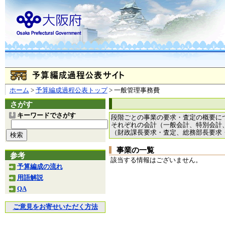
ホーム
>
予算編成過程公表トップ
> 一般管理事務費
さがす
キーワードでさがす
段階ごとの事業の要求・査定の概要に
それぞれの会計（一般会計、特別会計
（財政課長要求・査定、総務部長要求
事業の一覧
参考
該当する情報はございません。
予算編成の流れ
用語解説
QA
ご意見をお寄せいただく方法