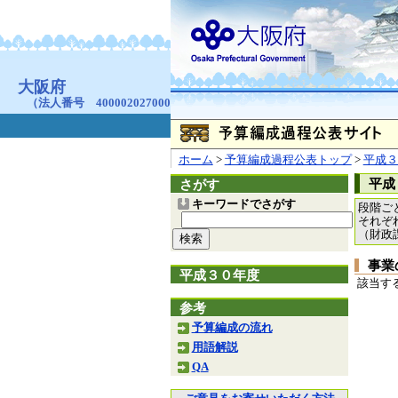
お問合せ
個人情報の取り扱
大阪府
本庁
〒540-8570
大阪市
（法人番号 4000020270008）
咲洲庁舎
〒559-8555
大阪市住
© Copyright 2003-2026 O
ホーム
>
予算編成過程公表トップ
>
平成３
平成
さがす
キーワードでさがす
段階ご
それぞ
（財政
事業
平成３０年度
該当す
参考
予算編成の流れ
用語解説
QA