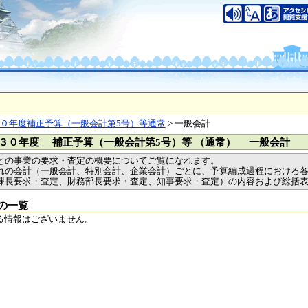
いについて
このサイトのご利用について
中央区大手前2丁目
（代表電話）06-6941-0351
之江区南港北1-14-16
（代表電話）06-6941-0351
saka Prefecture,All rights reserved.
０年度補正予算（一般会計第5号）等通常
> 一般会計
３０年度 補正予算（一般会計第5号）等 （通常） 一般会計
との事業の要求・査定の概要についてご覧になれます。
れの会計（一般会計、特別会計、企業会計）ごとに、予算編成過程における
課長要求・査定、財務部長要求・査定、知事要求・査定）の内容および総括
の一覧
る情報はございません。