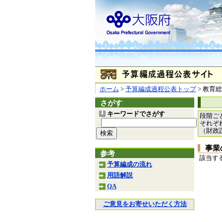
ホーム
>
予算編成過程公表トップ
> 教育
さがす
キーワードでさがす
段階ご
それぞ
（財政
事業
参考
該当す
予算編成の流れ
用語解説
QA
ご意見をお寄せいただく方法