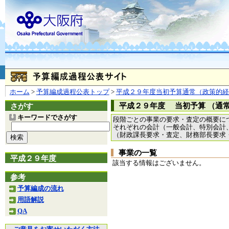
お問合せ
個人情報の取り扱
大阪府
本庁
〒540-8570
大阪市
（法人番号 4000020270008）
咲洲庁舎
〒559-8555
大阪市住
© Copyright 2003-2026 O
ホーム
>
予算編成過程公表トップ
>
平成２９年度当初予算通常（政策的経
平成２９年度 当初予算 （通
さがす
キーワードでさがす
段階ごとの事業の要求・査定の概要に
それぞれの会計（一般会計、特別会計
（財政課長要求・査定、財務部長要求
事業の一覧
平成２９年度
該当する情報はございません。
参考
予算編成の流れ
用語解説
QA