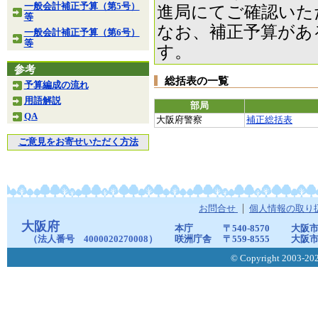
一般会計補正予算（第5号）
進局にてご確認いた
等
なお、補正予算があ
一般会計補正予算（第6号）
等
す。
参考
総括表の一覧
予算編成の流れ
用語解説
部局
QA
大阪府警察
補正総括表
ご意見をお寄せいただく方法
お問合せ
個人情報の取り
大阪府
本庁
〒540-8570
大阪市
（法人番号 4000020270008）
咲洲庁舎
〒559-8555
大阪市
© Copyright 2003-2026