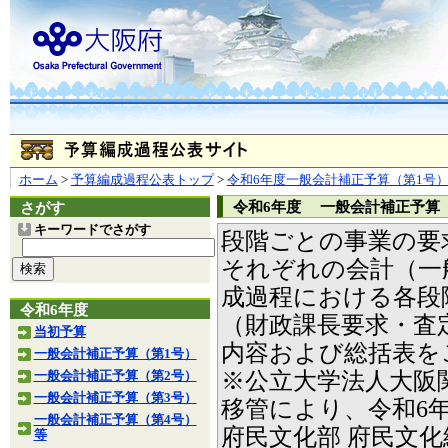
ホーム
>
予算編成過程公表トップ
>
令和6年度一般会計補正予算（第1号
令和6年度 一般会計補正予算
さがす
キーワードでさがす
段階ごとの事業の要
それぞれの会計（一
成過程における各段
令和6年度
（財政課長要求・査
当初予算
内容および総括表を
一般会計補正予算（第1号）
※公立大学法人大阪
一般会計補正予算（第2号）
一般会計補正予算（第3号）
移管により、令和6
一般会計補正予算（第4号）
府民文化部 府民文
等