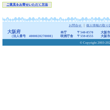
ご意見をお寄せいただく方法
お問合せ
個人情報の取り
大阪府
本庁
〒540-8570
大阪市
（法人番号 4000020270008）
咲洲庁舎
〒559-8555
大阪市
© Copyright 2003-2026