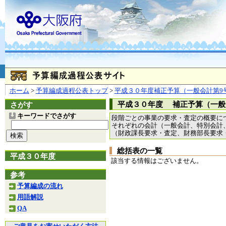
お問合せ
個人情報の取り扱
大阪府
本庁
〒540-8570
大阪市
（法人番号 4000020270008）
咲洲庁舎
〒559-8555
大阪市住
© Copyright 2003-2026 O
ホーム
>
予算編成過程公表トップ
>
平成３０年度補正予算（一般会計第9
平成３０年度 補正予算（一般
さがす
キーワードでさがす
段階ごとの事業の要求・査定の概要に
それぞれの会計（一般会計、特別会計
（財政課長要求・査定、財務部長要求
総括表の一覧
平成３０年度
該当する情報はございません。
参考
予算編成の流れ
用語解説
QA