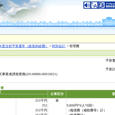
年度当初予算通常（政策的経費）
>
特別会計
> 管理費
予算
予算
者誘致業務(20140806-00010021)
る
訳
公単区分
353千円
単
352
9,800円*6人*6回=
353千円
（報償費（補助費等）計）