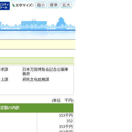
要求課
日本万国博覧会記念公園事
務所
計上課
府民文化総務課
(単位 千円)
査定額の内訳
353千円
352
353千円