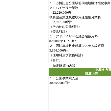
１ 万博記念公園駅前周辺地区活性化事業
アドバイザリー業務
22,220,000円=
執務室産業廃棄物収集運搬処分業務
2,607,000円=
（その他の委託料計）
（委託料計）
１ アドバイザー会議会場使用料
82,000円*1.1*6回=
２ 西駐車場料金精算システム設置費
3,394,000円=
（使用料及び賃借料計）
（合計）
[特定財源の内訳]
令和６ 年
積算内訳
１ 公園事業繰入金
30,855,000円=