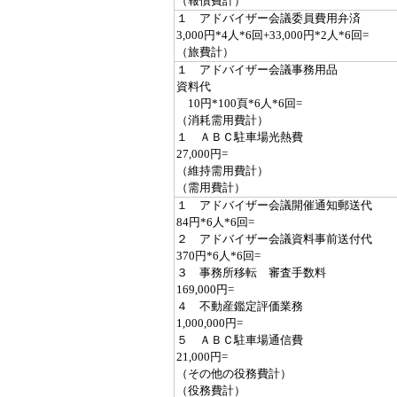
（報償費計）
１ アドバイザー会議委員費用弁済
3,000円*4人*6回+33,000円*2人*6回=
（旅費計）
１ アドバイザー会議事務用品
資料代
10円*100頁*6人*6回=
（消耗需用費計）
１ ＡＢＣ駐車場光熱費
27,000円=
（維持需用費計）
（需用費計）
１ アドバイザー会議開催通知郵送代
84円*6人*6回=
２ アドバイザー会議資料事前送付代
370円*6人*6回=
３ 事務所移転 審査手数料
169,000円=
４ 不動産鑑定評価業務
1,000,000円=
５ ＡＢＣ駐車場通信費
21,000円=
（その他の役務費計）
（役務費計）