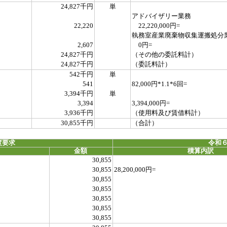
24,827千円
単
アドバイザリー業務
22,220
22,220,000円=
執務室産業廃棄物収集運搬処分
2,607
0円=
24,827千円
（その他の委託料計）
24,827千円
（委託料計）
542千円
単
541
82,000円*1.1*6回=
3,394千円
単
3,394
3,394,000円=
3,936千円
（使用料及び賃借料計）
30,855千円
（合計）
度要求
令和６
金額
積算内訳
30,855
30,855
28,200,000円=
30,855
30,855
30,855
30,855
30,855