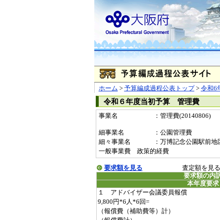
ホーム
>
予算編成過程公表トップ
>
令和6
令和６年度当初予算 管理費
事業名
：管理費(20140806)
細事業名
：公園管理費
細々事業名
：万博記念公園駅前地区事業
一般事業費 政策的経費
要求額を見る
査定額を見
要求額の内
本年度要求
１ アドバイザー会議委員報償
9,800円*6人*6回=
（報償費（補助費等）計）