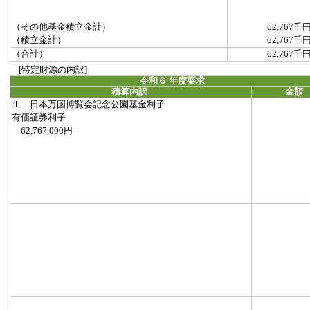
（その他基金積立金計）
62,767千
（積立金計）
62,767千
（合計）
62,767千
[特定財源の内訳]
令和６ 年度要求
積算内訳
金額
１ 日本万国博覧会記念公園基金利子
有価証券利子
62,767,000円=