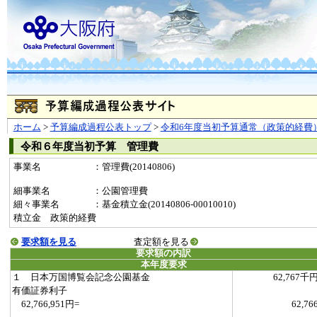
ホーム
>
予算編成過程公表トップ
>
令和6年度当初予算通常（政策的経費
令和６年度当初予算 管理費
事業名
：管理費(20140806)
細事業名
：公園管理費
細々事業名
：基金積立金(20140806-00010010)
積立金 政策的経費
要求額を見る
査定額を見る
要求額の内訳
本年度要求
１ 日本万国博覧会記念公園基金
62,767千
有価証券利子
62,766,951円=
62,76