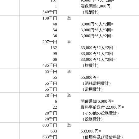
137
9,800円* 7人*2回=
1
端数調整1,000円
540千円
（報酬計）
138千円
単
48
3,000円*8人*2回=
54
3,000円*6人*3回=
36
3,000円*6人*2回=
297千円
単
132
33,000円*2人*2回=
99
33,000円*1人*3回=
66
33,000円*1人*2回=
435千円
（旅費計）
55千円
単
55
55,000円=
55千円
（消耗需用費計）
55千円
（需用費計）
28千円
単
6
開催通知 6,000円=
22
資料事前送付 22,000円=
28千円
（その他の役務費計）
28千円
（役務費計）
633千円
単
633
633,000円=
633千円
（使用料及び賃借料計）