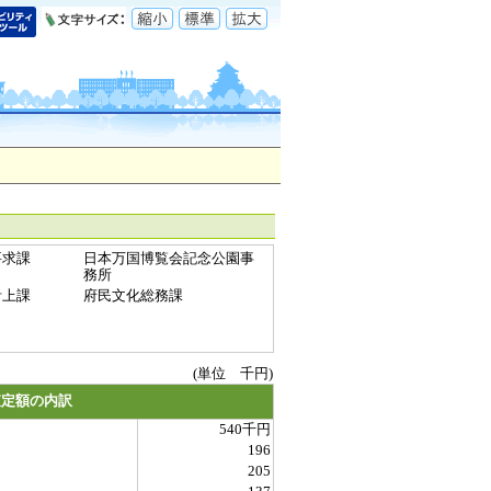
要求課
日本万国博覧会記念公園事
務所
計上課
府民文化総務課
(単位 千円)
査定額の内訳
540千円
196
205