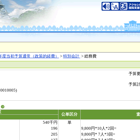
年度当初予算通常（政策的経費）
>
特別会計
> 総務費
予算
予算
010005)
る
訳
公単区分
540千円
単
196
9,800円*10人*2回=
205
9,800円* 7人*3回=