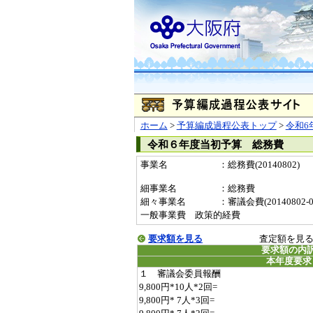
ホーム
>
予算編成過程公表トップ
>
令和6
令和６年度当初予算 総務費
事業名
：総務費(20140802)
細事業名
：総務費
細々事業名
：審議会費(20140802-00
一般事業費 政策的経費
要求額を見る
査定額を見
要求額の内
本年度要求
１ 審議会委員報酬
9,800円*10人*2回=
9,800円* 7人*3回=