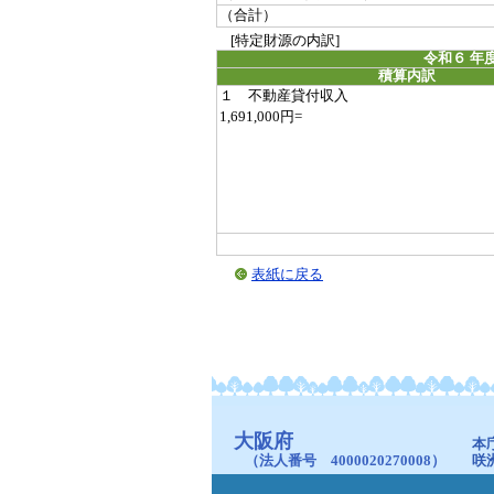
（合計）
[特定財源の内訳]
令和６ 年
積算内訳
１ 不動産貸付収入
1,691,000円=
表紙に戻る
大阪府
本
（法人番号 4000020270008）
咲