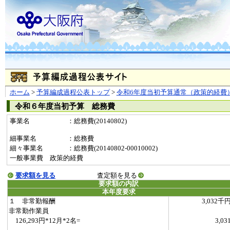
ホーム
>
予算編成過程公表トップ
>
令和6年度当初予算通常（政策的経費
令和６年度当初予算 総務費
事業名
：総務費(20140802)
細事業名
：総務費
細々事業名
：総務費(20140802-00010002)
一般事業費 政策的経費
要求額を見る
査定額を見る
要求額の内訳
本年度要求
１ 非常勤報酬
3,032千
非常勤作業員
126,293円*12月*2名=
3,03