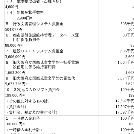
（３）危険物取扱者（乙種４類）
4,600円=
（４）新規免状手数料
2,900円=
５ 行政文書管理システム負担金
505千
504,077円=
50
６ 都市基盤施設維持管理データベース運
88千
用に係る負担金
88,000円=
8
７ 建設ＣＡＬＳシステム負担金
3,606千
3,606,000円=
3,60
８ 旧大阪府立国際児童文学館一括受電施
1,664千
設使用に係る維持需用費
1,663,200円=
1,66
９ 旧大阪府立国際児童文学館の電気代
5,674千
5,673,726円=
5,67
10 ３次元ＣＡＤソフト負担金
199千
199,000円=
19
（その他に対するもの計）
17,597千
（負担金計）
17,597千
（負担金、補助及び交付金計）
17,597千
１ 一時借入金利子
100千
100,000円=
10
（一時借入金利子計）
100千