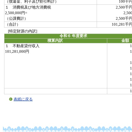
（償還金、利子及び割引料計）
100千
１ 消費税及び地方消費税
2,500千
2,500,000円=
2,50
（公課費計）
2,500千
（合計）
101,281千
[特定財源の内訳]
令和６ 年度要求
積算内訳
金額
１ 不動産貸付収入
1
101,281,000円
1
1
1
1
1
1
1
表紙に戻る