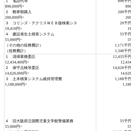
１ 電話代等
896千
896,000円=
89
２ 郵券類購入
200千
200,000円=
20
３ コリンズ・テクリスＷＥＢ版検索シス
20千
19,410円=
1
４ 建設発生土積算システム
55千
55,000円=
5
（その他の役務費計）
1,171千
（役務費計）
1,346千
１ 清掃業務委託
12,435千
12,434,400円=
12,43
２ 保守点検等委託
14,626千
14,626,000円=
14,62
３ 土木積算システム維持管理費
1,188千
1,188,000円=
1,18
４ 旧大阪府立国際児童文学館警備業務
55千
55,000円=
5