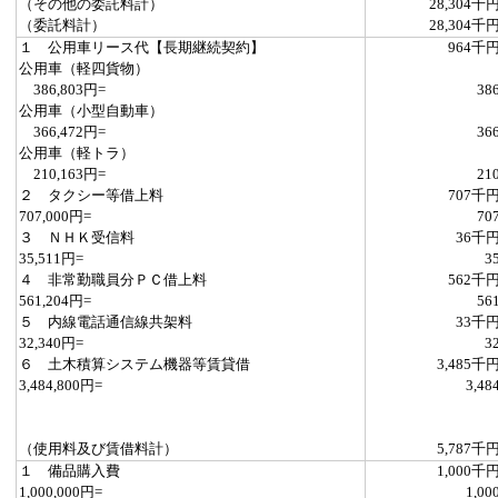
（その他の委託料計）
28,304千
（委託料計）
28,304千
１ 公用車リース代【長期継続契約】
964千
公用車（軽四貨物）
386,803円=
38
公用車（小型自動車）
366,472円=
36
公用車（軽トラ）
210,163円=
21
２ タクシー等借上料
707千
707,000円=
70
３ ＮＨＫ受信料
36千
35,511円=
3
４ 非常勤職員分ＰＣ借上料
562千
561,204円=
56
５ 内線電話通信線共架料
33千
32,340円=
3
６ 土木積算システム機器等賃貸借
3,485千
3,484,800円=
3,48
（使用料及び賃借料計）
5,787千
１ 備品購入費
1,000千
1,000,000円=
1,00