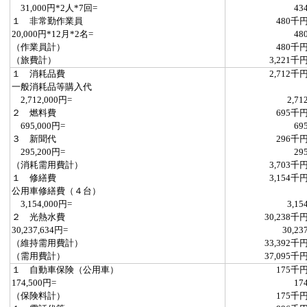
31,000円*2人*7回=
43
１ 非常勤作業員
480千
20,000円*12月*2名=
48
（作業員計）
480千
（旅費計）
3,221千
１ 消耗品費
2,712千
一般消耗品等購入代
2,712,000円=
2,71
２ 燃料費
695千
695,000円=
69
３ 新聞代
296千
295,200円=
29
（消耗需用費計）
3,703千
１ 修繕費
3,154千
公用車修繕費（４台）
3,154,000円=
3,15
２ 光熱水費
30,238千
30,237,634円=
30,23
（維持需用費計）
33,392千
（需用費計）
37,095千
１ 自動車保険（公用車）
175千
174,500円=
17
（保険料計）
175千