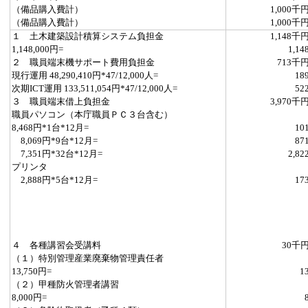
（備品購入費計）
1,000千
（備品購入費計）
1,000千
１ 土木建築設計積算システム負担金
1,148千
1,148,000円=
1,14
２ 職員端末機サポート費用負担金
713千
現行運用 48,290,410円*47/12,000人=
18
次期ICT運用 133,511,054円*47/12,000人=
52
３ 職員端末借上負担金
3,970千
職員パソコン（本庁職員ＰＣ３台含む）
8,468円*1台*12月=
10
8,069円*9台*12月=
87
7,351円*32台*12月=
2,82
プリンタ
2,888円*5台*12月=
17
４ 各種講習会受講料
30千
（１）特別管理産業廃棄物管理責任者
13,750円=
1
（２）甲種防火管理者講習
8,000円=