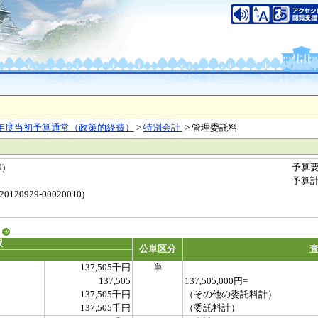
年度当初予算通常（政策的経費）
>
特別会計
> 管理委託料
)
予算
予算
0929-00020010)
る
訳
公単区分
137,505千円
単
137,505
137,505,000円=
137,505千円
（その他の委託料計）
137,505千円
（委託料計）