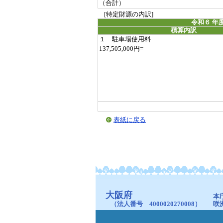
（合計）
[特定財源の内訳]
令和６ 年
積算内訳
１ 駐車場使用料
137,505,000円=
表紙に戻る
大阪府
本
（法人番号 4000020270008）
咲