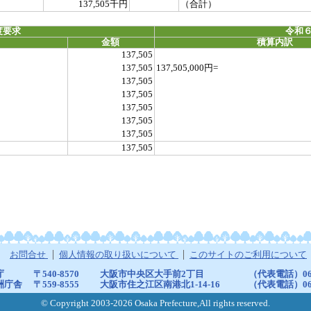
137,505千円
（合計）
度要求
令和６
金額
積算内訳
137,505
137,505
137,505,000円=
137,505
137,505
137,505
137,505
137,505
137,505
お問合せ
個人情報の取り扱いについて
このサイトのご利用について
庁
〒540-8570
大阪市中央区大手前2丁目
（代表電話）06-6
洲庁舎
〒559-8555
大阪市住之江区南港北1-14-16
（代表電話）06-6
© Copyright 2003-2026 Osaka Prefecture,All rights reserved.