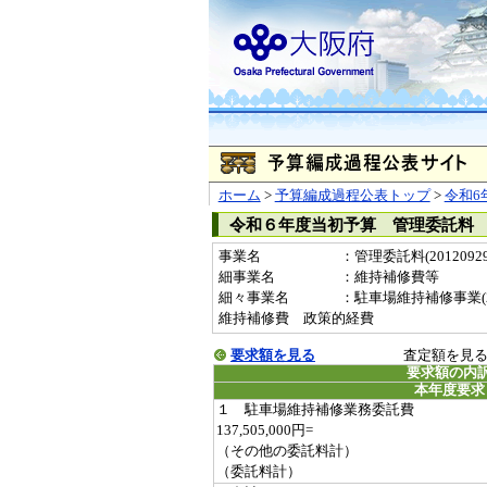
ホーム
>
予算編成過程公表トップ
>
令和6
令和６年度当初予算 管理委託料
事業名
：管理委託料(20120929
細事業名
：維持補修費等
細々事業名
：駐車場維持補修事業(2012
維持補修費 政策的経費
要求額を見る
査定額を見
要求額の内
本年度要求
１ 駐車場維持補修業務委託費
137,505,000円=
（その他の委託料計）
（委託料計）