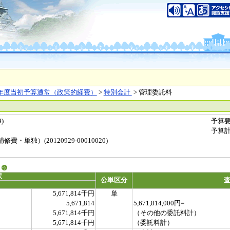
年度当初予算通常（政策的経費）
>
特別会計
> 管理委託料
)
予算
予算
単独）(20120929-00010020)
る
訳
公単区分
5,671,814千円
単
5,671,814
5,671,814,000円=
5,671,814千円
（その他の委託料計）
5,671,814千円
（委託料計）