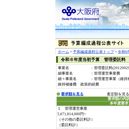
ホーム
>
予算編成過程公表トップ
>
令和6
令和６年度当初予算 管理委託料
事業名
：管理委託料(20120929
細事業名
：管理運営事業費
細々事業名
：管理運営事業（維持補修費・
維持補修費 政策的経費
要求額を見る
査定額を見
要求額の内
本年度要求
１ 管理運営事業
5,671,814,000円=
（その他の委託料計）
（委託料計）