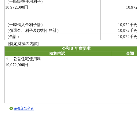
（一時繰替使用利子）
10,972,000円
10,97
（一時借入金利子計）
10,972千
（償還金、利子及び割引料計）
10,972千
（合計）
10,972千
[特定財源の内訳]
令和６ 年度要求
積算内訳
金額
１ 公営住宅使用料
10,972,000円=
表紙に戻る