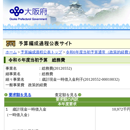
ホーム
>
予算編成過程公表トップ
>
令和6年度当初予算通常（政策的経費
令和６年度当初予算 総務費
事業名
：総務費(20120552)
細事業名
：総務費
細々事業名
：歳計現金一時借入金利子(20120552-00010032)
一般事業費 政策的経費
要求額を見る
査定額を見る
要求額の内訳
本年度要求
１ 歳計現金一時借入金
10,972千
（一時借入金）