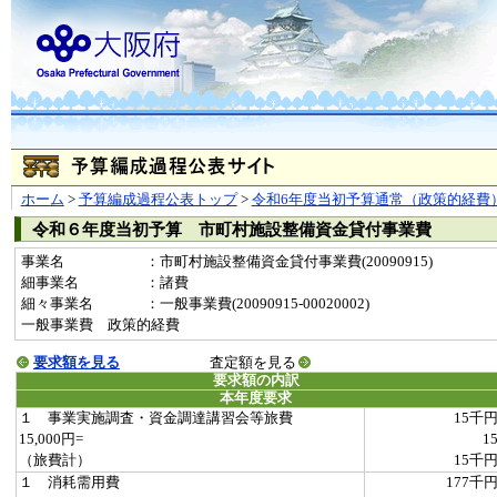
ホーム
>
予算編成過程公表トップ
>
令和6年度当初予算通常（政策的経費
令和６年度当初予算 市町村施設整備資金貸付事業費
事業名
：市町村施設整備資金貸付事業費(20090915)
細事業名
：諸費
細々事業名
：一般事業費(20090915-00020002)
一般事業費 政策的経費
要求額を見る
査定額を見る
要求額の内訳
本年度要求
１ 事業実施調査・資金調達講習会等旅費
15千
15,000円=
1
（旅費計）
15千
１ 消耗需用費
177千