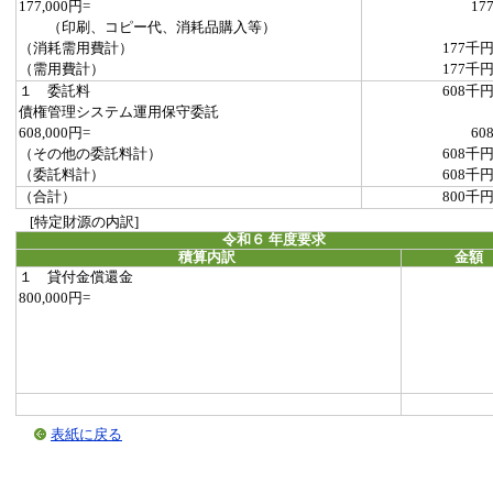
177,000円=
17
（印刷、コピー代、消耗品購入等）
（消耗需用費計）
177千
（需用費計）
177千
１ 委託料
608千
債権管理システム運用保守委託
608,000円=
60
（その他の委託料計）
608千
（委託料計）
608千
（合計）
800千
[特定財源の内訳]
令和６ 年度要求
積算内訳
金額
１ 貸付金償還金
800,000円=
表紙に戻る