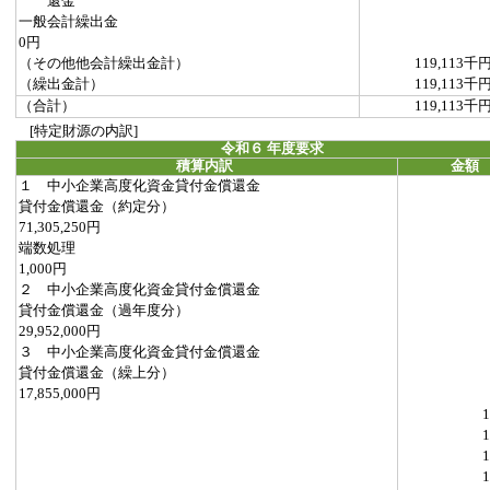
還金
一般会計繰出金
0円
（その他他会計繰出金計）
119,113千
（繰出金計）
119,113千
（合計）
119,113千
[特定財源の内訳]
令和６ 年度要求
積算内訳
金額
１ 中小企業高度化資金貸付金償還金
貸付金償還金（約定分）
71,305,250円
端数処理
1,000円
２ 中小企業高度化資金貸付金償還金
貸付金償還金（過年度分）
29,952,000円
３ 中小企業高度化資金貸付金償還金
貸付金償還金（繰上分）
17,855,000円
1
1
1
1