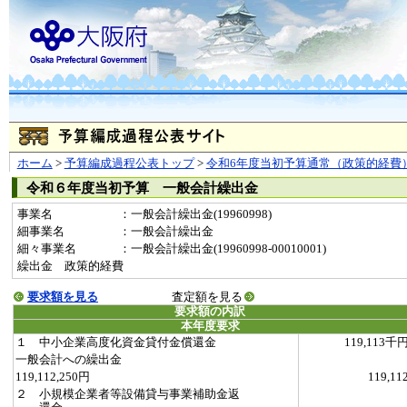
ホーム
>
予算編成過程公表トップ
>
令和6年度当初予算通常（政策的経費
令和６年度当初予算 一般会計繰出金
事業名
：一般会計繰出金(19960998)
細事業名
：一般会計繰出金
細々事業名
：一般会計繰出金(19960998-00010001)
繰出金 政策的経費
要求額を見る
査定額を見る
要求額の内訳
本年度要求
１ 中小企業高度化資金貸付金償還金
119,113千
一般会計への繰出金
119,112,250円
119,11
２ 小規模企業者等設備貸与事業補助金返