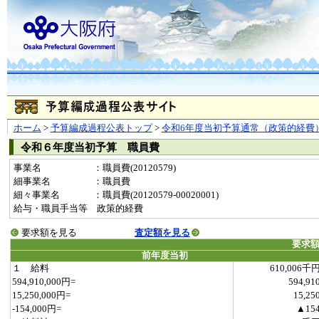
ホーム
>
予算編成過程公表トップ
>
令和6年度当初予算通常（政策的経費
令和６年度当初予算 職員費
事業名
：職員費(20120579)
細事業名
：職員費
細々事業名
：職員費(20120579-00020001)
給与・職員手当等 政策的経費
要求額を見る
査定額を見る
要求
前年度当初
１ 給料
610,006千
594,910,000円=
594,91
15,250,000円=
15,25
-154,000円=
▲15