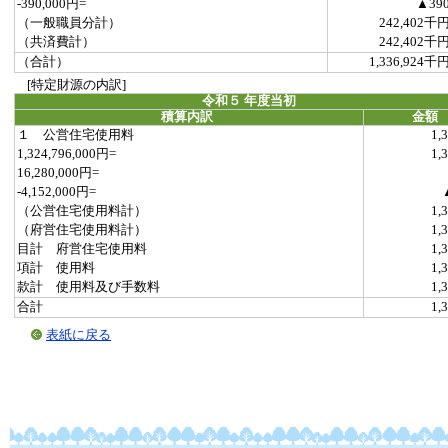
-390,000円=
▲39
（一般職員分計）
242,402千
（共済費計）
242,402千
（合計）
1,336,924千
[特定財源の内訳]
令和５ 年度当初
積算内訳
金額
１ 公営住宅使用料
1,
1,324,796,000円=
1,
16,280,000円=
-4,152,000円=
（公営住宅使用料計）
1,
（府営住宅使用料計）
1,
目計 府営住宅使用料
1,
項計 使用料
1,
款計 使用料及び手数料
1,
合計
1,
表紙に戻る