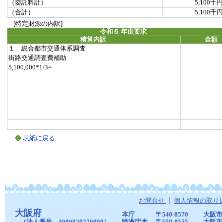
（委託料計）
5,100千
（合計）
5,100千
[特定財源の内訳]
令和６ 年度要求
積算内訳
金額
１ 総合都市交通体系調査
街路交通調査費補助
5,100,000*1/3=
表紙に戻る
お問合せ
個人情報の取り
大阪府
本庁
〒540-8570
大阪市
（法人番号 4000020270008）
咲洲庁舎
〒559-8555
大阪市