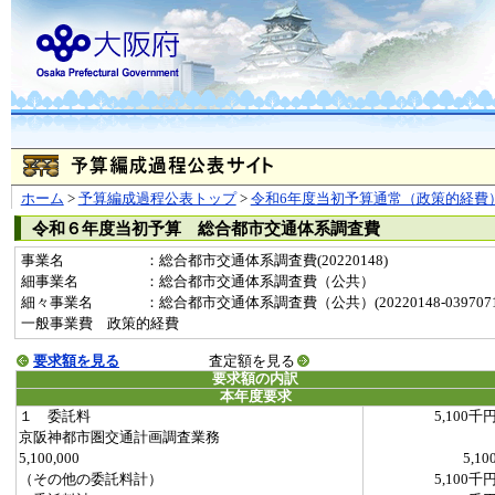
ホーム
>
予算編成過程公表トップ
>
令和6年度当初予算通常（政策的経費
令和６年度当初予算 総合都市交通体系調査費
事業名
：総合都市交通体系調査費(20220148)
細事業名
：総合都市交通体系調査費（公共）
細々事業名
：総合都市交通体系調査費（公共）(20220148-0397071
一般事業費 政策的経費
要求額を見る
査定額を見る
要求額の内訳
本年度要求
１ 委託料
5,100千
京阪神都市圏交通計画調査業務
5,100,000
5,10
（その他の委託料計）
5,100千