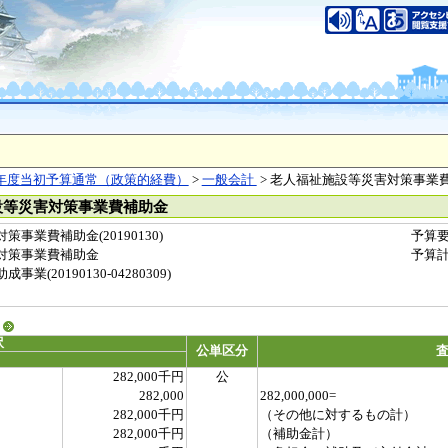
年度当初予算通常（政策的経費）
>
一般会計
> 老人福祉施設等災害対策事業
設等災害対策事業費補助金
事業費補助金(20190130)
予算
対策事業費補助金
予算
(20190130-04280309)
る
訳
公単区分
282,000千円
公
282,000
282,000,000=
282,000千円
（その他に対するもの計）
282,000千円
（補助金計）