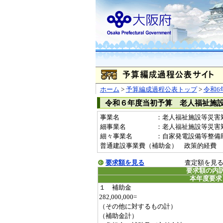
ホーム
>
予算編成過程公表トップ
>
令和6
令和６年度当初予算 老人福祉施
事業名
：老人福祉施設等災害対策
細事業名
：老人福祉施設等災害
細々事業名
：自家発電設備等整備助成事業
普通建設事業費（補助金） 政策的経費
要求額を見る
査定額を見
要求額の内
本年度要求
１ 補助金
282,000,000=
（その他に対するもの計）
（補助金計）