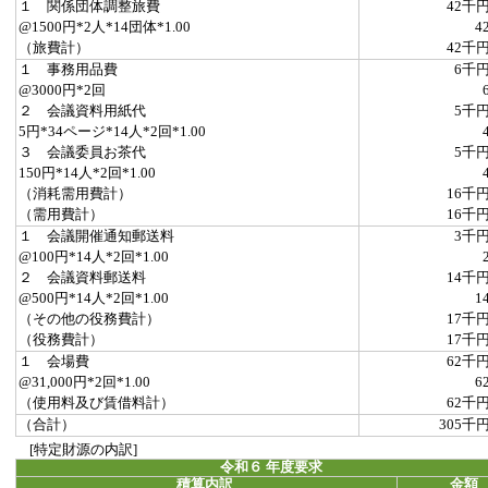
１ 関係団体調整旅費
42千
@1500円*2人*14団体*1.00
4
（旅費計）
42千
１ 事務用品費
6千
@3000円*2回
２ 会議資料用紙代
5千
5円*34ページ*14人*2回*1.00
３ 会議委員お茶代
5千
150円*14人*2回*1.00
（消耗需用費計）
16千
（需用費計）
16千
１ 会議開催通知郵送料
3千
@100円*14人*2回*1.00
２ 会議資料郵送料
14千
@500円*14人*2回*1.00
1
（その他の役務費計）
17千
（役務費計）
17千
１ 会場費
62千
@31,000円*2回*1.00
6
（使用料及び賃借料計）
62千
（合計）
305千
[特定財源の内訳]
令和６ 年度要求
積算内訳
金額