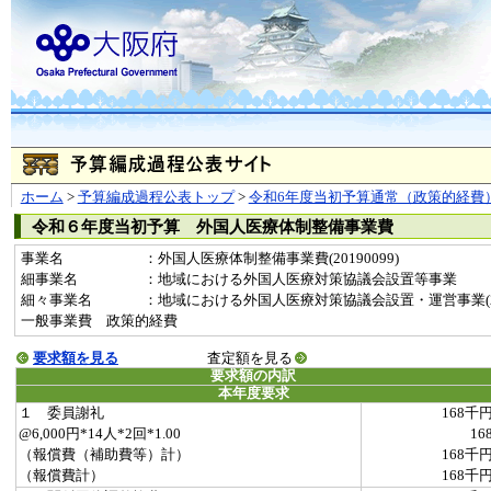
ホーム
>
予算編成過程公表トップ
>
令和6年度当初予算通常（政策的経費
令和６年度当初予算 外国人医療体制整備事業費
事業名
：外国人医療体制整備事業費(20190099)
細事業名
：地域における外国人医療対策協議会設置等事業
細々事業名
：地域における外国人医療対策協議会設置・運営事業(201900
一般事業費 政策的経費
要求額を見る
査定額を見る
要求額の内訳
本年度要求
１ 委員謝礼
168千
@6,000円*14人*2回*1.00
16
（報償費（補助費等）計）
168千
（報償費計）
168千