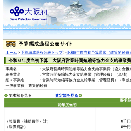
ホーム
>
予算編成過程公表トップ
>
令和6年度当初予算通常（政策的経費
令和６年度当初予算 大阪府営業時間短縮等協力金支給事業
事業名
：大阪府営業時間短縮等協力金支給事業費（協力金推進室分）
細事業名
：営業時間短縮協力金支給事業（管理経費）（単独）
細々事業名
：営業時間短縮等協力金支給事業（管理経費）（単独）(20210
一般事業費 政策的経費
要求額を見る
査定額を見る
要求
前年度当初
（報償費（補助費等）計）
0千円
（報償費計）
0千円