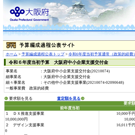
ホーム
>
予算編成過程公表トップ
>
令和6年度当初予算通常（政策的経費
令和６年度当初予算 大阪府中小企業支援交付金
事業名
：大阪府中小企業支援交付金(20210074)
細事業名
：大阪府中小企業支援交付金
細々事業名
：その他中小企業支援事業(20210074-02090648)
一般事業費 政策的経費
要求額を見る
査定額を見る
要求
前年度当初
１ ＤＸ推進支援事業
10,000千
10,000,000円
10,00
２ デザイン支援事業
16,011千
0