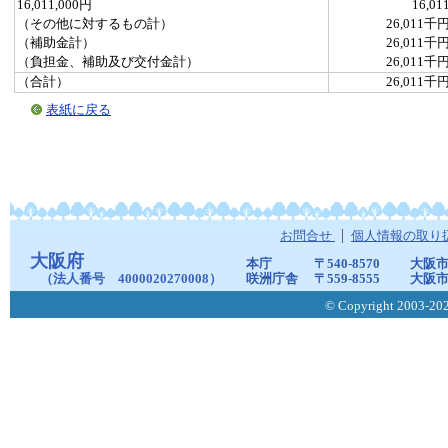
16,011,000円
16,01
（その他に対するもの計）
26,011千
（補助金計）
26,011千
（負担金、補助及び交付金計）
26,011千
（合計）
26,011千
表紙に戻る
お問合せ
個人情報の取り
大阪府
本庁
〒540-8570
大阪市
（法人番号 4000020270008）
咲洲庁舎
〒559-8555
大阪市
© Copyright 2003-2026