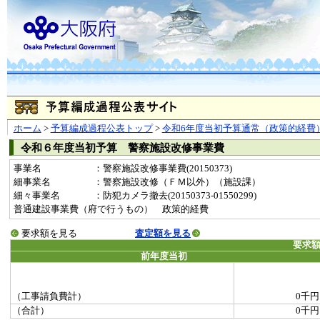
ホーム
>
予算編成過程公表トップ
>
令和6年度当初予算通常（政策的経費
令和６年度当初予算 警察施設改修事業費
事業名
：警察施設改修事業費(20150373)
細事業名
：警察施設改修（ＦＭ以外）（施設課）
細々事業名
：防犯カメラ撤去(20150373-01550299)
普通建設事業費（府で行うもの） 政策的経費
要求額を見る
査定額を見る
要求
前年度当初
（工事請負費計）
0千円
（合計）
0千円