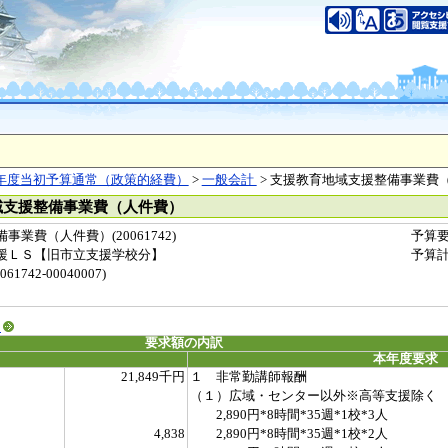
年度当初予算通常（政策的経費）
>
一般会計
> 支援教育地域支援整備事業費
域支援整備事業費（人件費）
業費（人件費）(20061742)
予算
援ＬＳ【旧市立支援学校分】
予算
742-00040007)
る
要求額の内訳
本年度要求
21,849千円
１ 非常勤講師報酬
（１）広域・センター以外※高等支援除く
2,890円*8時間*35週*1校*3人
4,838
2,890円*8時間*35週*1校*2人