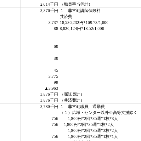
2,014千円
（職員手当等計）
3,876千円
１ 非常勤講師保険料
共済費
3,737
18,586,232円*169.73/1,000
88
8,820,124円*18.52/1,000
60
30
45
3,775
99
▲3,963
3,876千円
（嘱託員計）
3,876千円
（共済費計）
3,780千円
１ 非常勤職員 通勤費
（１）広域・センター以外※高等支援除く
756
1,800円*2回*35週*1校*3人
756
1,800円*2回*35週*1校*2人
1,800円*2回*35週*3校*2人
756
1,800円*2回*35週*1校*1人