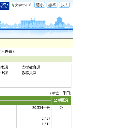
（人件費）
要求課
支援教育課
計上課
教職員室
(単位 千円)
公単区分
20,534千円
公
2,427
1,618