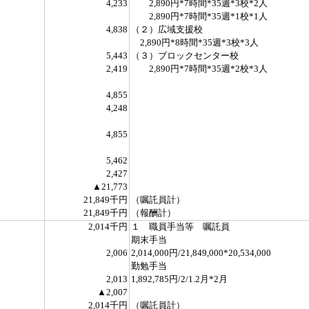
4,233
2,890円*7時間*35週*3校*2人
2,890円*7時間*35週*1校*1人
4,838
（２）広域支援校
2,890円*8時間*35週*3校*3人
5,443
（３）ブロックセンター校
2,419
2,890円*7時間*35週*2校*3人
4,855
4,248
4,855
5,462
2,427
▲21,773
21,849千円
（嘱託員計）
21,849千円
（報酬計）
2,014千円
１ 職員手当等 嘱託員
期末手当
2,006
2,014,000円/21,849,000*20,534,000
勤勉手当
2,013
1,892,785円/2/1.2月*2月
▲2,007
2,014千円
（嘱託員計）