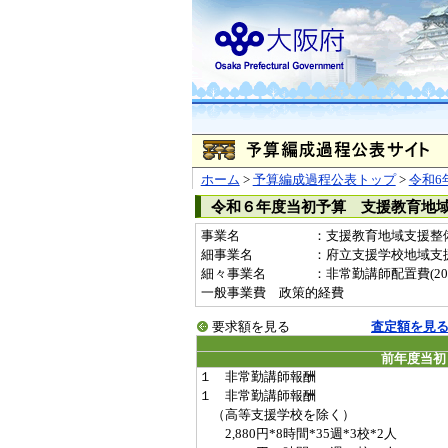
ホーム
>
予算編成過程公表トップ
>
令和6
令和６年度当初予算 支援教育地
事業名
：支援教育地域支援整備事
細事業名
：府立支援学校地域支
細々事業名
：非常勤講師配置費(20061
一般事業費 政策的経費
要求額を見る
査定額を見
前年度当初
１ 非常勤講師報酬
１ 非常勤講師報酬
（高等支援学校を除く）
2,880円*8時間*35週*3校*2人