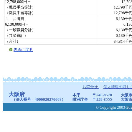
12,798,000円＝
12,79
（職員手当等計）
12,798千
（職員手当等計）
12,798千
１ 共済費
6,130千
6,130,000円＝
6,13
（一般職員分計）
6,130千
（共済費計）
6,130千
（合計）
34,814千
表紙に戻る
お問合せ
個人情報の取り
大阪府
本庁
〒540-8570
大阪市
（法人番号 4000020270008）
咲洲庁舎
〒559-8555
大阪市
© Copyright 2003-2026