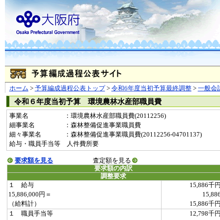
ホーム
>
予算編成過程公表トップ
>
令和6年度当初予算最終調整
>
一般会
令和６年度当初予算 環境農林水産部職員費
事業名
：環境農林水産部職員費(20112256)
細事業名
：森林整備促進事業職員費
細々事業名
：森林整備促進事業職員費(20112256-04701137)
給与・職員手当等 人件費所要
要求額を見る
査定額を見る
要求額の内訳
調整要求
１ 給与
15,886千
15,886,000円＝
15,88
（給料計）
15,886千
１ 職員手当等
12,798千