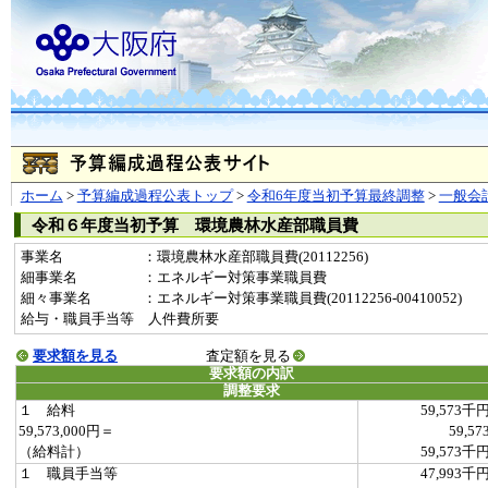
ホーム
>
予算編成過程公表トップ
>
令和6年度当初予算最終調整
>
一般会
令和６年度当初予算 環境農林水産部職員費
事業名
：環境農林水産部職員費(20112256)
細事業名
：エネルギー対策事業職員費
細々事業名
：エネルギー対策事業職員費(20112256-00410052)
給与・職員手当等 人件費所要
要求額を見る
査定額を見る
要求額の内訳
調整要求
１ 給料
59,573千
59,573,000円＝
59,57
（給料計）
59,573千
１ 職員手当等
47,993千