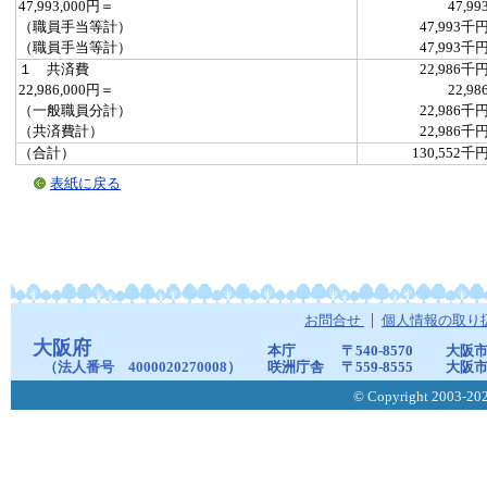
47,993,000円＝
47,99
（職員手当等計）
47,993千
（職員手当等計）
47,993千
１ 共済費
22,986千
22,986,000円＝
22,98
（一般職員分計）
22,986千
（共済費計）
22,986千
（合計）
130,552千
表紙に戻る
お問合せ
個人情報の取り
大阪府
本庁
〒540-8570
大阪市
（法人番号 4000020270008）
咲洲庁舎
〒559-8555
大阪市
© Copyright 2003-2026