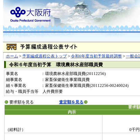
ホーム
>
予算編成過程公表トップ
>
令和6年度当初予算最終調整
>
一般会
令和６年度当初予算 環境農林水産部職員費
事業名
：環境農林水産部職員費(20112256)
細事業名
：家畜保健衛生事業職員費
細々事業名
：家畜保健衛生事業職員費(20112256-00240024)
給与・職員手当等 人件費所要
要求額を見る
査定額を見る
要求
内示
（給料計）
0千円