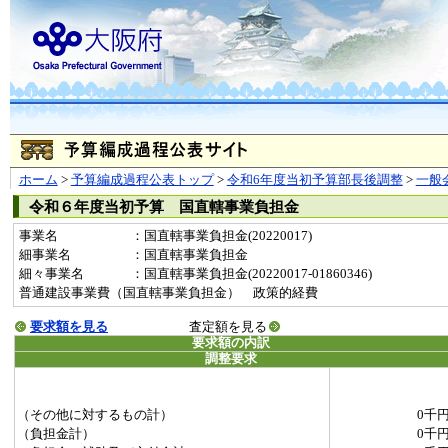
ホーム
>
予算編成過程公表トップ
>
令和6年度当初予算部長後調整
>
一般
令和６年度当初予算 国直轄事業負担金
事業名
：国直轄事業負担金(20220017)
細事業名
：国直轄事業負担金
細々事業名
：国直轄事業負担金(20220017-01860346)
普通建設事業費（国直轄事業負担金） 政策的経費
要求額を見る
査定額を見る
要求額の内訳
調整要求
（その他に対するもの計）
0千
（負担金計）
0千