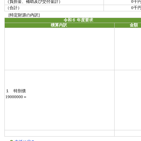
（負担金、補助及び交付金計）
0千
（合計）
0千
[特定財源の内訳]
令和６ 年度要求
積算内訳
金額
１ 特別債
19000000＝