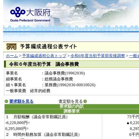
ホーム
>
予算編成過程公表トップ
>
令和6年度当初予算部長後調整
>
一般
令和６年度当初予算 議会事務費
事業名
：議会事務費(19962030)
細事業名
：総務議会事務費
細々事業名
：業務費(19962030-00010026)
一般事業費 経常的経費
要求額を見る
査定額を見る
要求額の内訳
調整要求
１ 月額報酬（議会非常勤嘱託員）
75千
-6,220,000円=
▲6,22
6,295,000円=
6,29
２ 時間外勤務加算（議会非常勤嘱託員）
6千