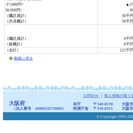
-37,000円=
▲3
38,000円=
3
（嘱託員計）
58千
（共済費計）
58千
（嘱託員計）
0千
（旅費計）
0千
（合計）
222千
表紙に戻る
お問合せ
個人情報の取り
大阪府
本庁
〒540-8570
大阪市
（法人番号 4000020270008）
咲洲庁舎
〒559-8555
大阪市
© Copyright 2003-2026