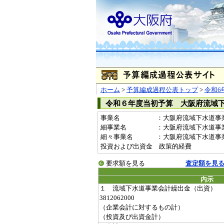
ホーム
>
予算編成過程公表トップ
>
令和6
令和６年度当初予算 大阪府流域
事業名
：大阪府流域下水道事業会
細事業名
：大阪府流域下水道事
細々事業名
：大阪府流域下水道事業会計
投資および出資金 政策的経費
要求額を見る
査定額を見
内示
１ 流域下水道事業会計繰出金（出資）
3812062000
（企業会計に対するもの計）
（投資及び出資金計）