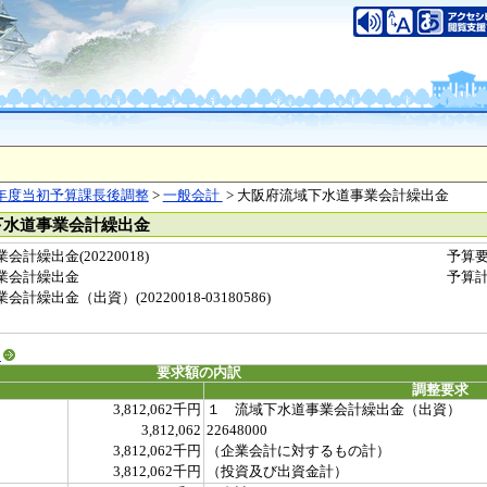
年度当初予算課長後調整
>
一般会計
> 大阪府流域下水道事業会計繰出金
下水道事業会計繰出金
計繰出金(20220018)
予算
業会計繰出金
予算
繰出金（出資）(20220018-03180586)
る
要求額の内訳
調整要求
3,812,062千円
１ 流域下水道事業会計繰出金（出資）
3,812,062
22648000
3,812,062千円
（企業会計に対するもの計）
3,812,062千円
（投資及び出資金計）