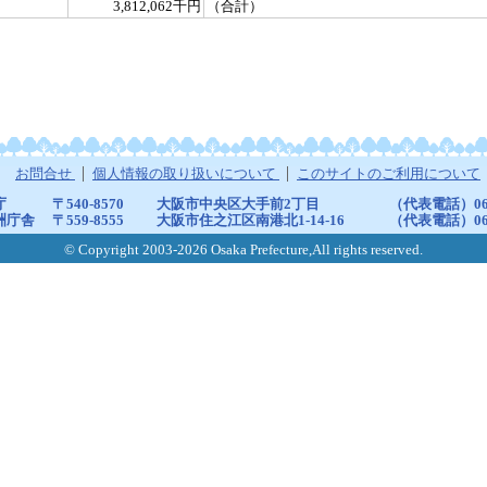
3,812,062千円
（合計）
お問合せ
個人情報の取り扱いについて
このサイトのご利用について
庁
〒540-8570
大阪市中央区大手前2丁目
（代表電話）06-6
洲庁舎
〒559-8555
大阪市住之江区南港北1-14-16
（代表電話）06-6
© Copyright 2003-2026 Osaka Prefecture,All rights reserved.