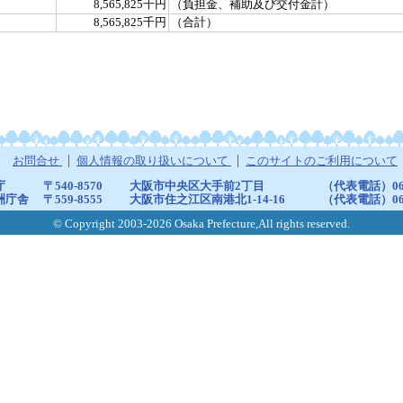
8,565,825千円
（負担金、補助及び交付金計）
8,565,825千円
（合計）
お問合せ
個人情報の取り扱いについて
このサイトのご利用について
庁
〒540-8570
大阪市中央区大手前2丁目
（代表電話）06-6
洲庁舎
〒559-8555
大阪市住之江区南港北1-14-16
（代表電話）06-6
© Copyright 2003-2026 Osaka Prefecture,All rights reserved.