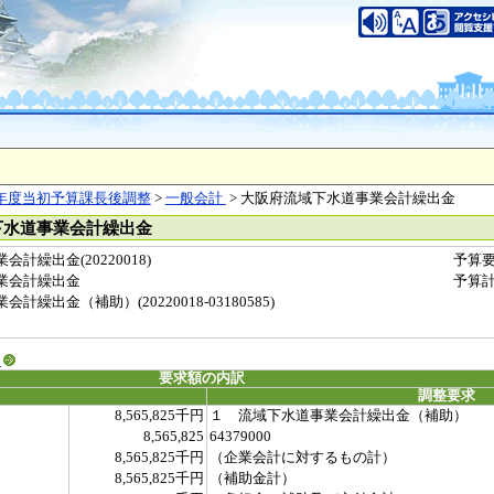
年度当初予算課長後調整
>
一般会計
> 大阪府流域下水道事業会計繰出金
下水道事業会計繰出金
計繰出金(20220018)
予算
業会計繰出金
予算
繰出金（補助）(20220018-03180585)
る
要求額の内訳
調整要求
8,565,825千円
１ 流域下水道事業会計繰出金（補助）
8,565,825
64379000
8,565,825千円
（企業会計に対するもの計）
8,565,825千円
（補助金計）