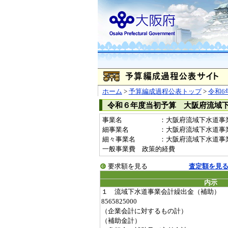
ホーム
>
予算編成過程公表トップ
>
令和6
令和６年度当初予算 大阪府流域
事業名
：大阪府流域下水道事業会
細事業名
：大阪府流域下水道事
細々事業名
：大阪府流域下水道事業会計
一般事業費 政策的経費
要求額を見る
査定額を見
内示
１ 流域下水道事業会計繰出金（補助）
8565825000
（企業会計に対するもの計）
（補助金計）