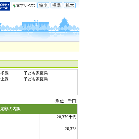
要求課
子ども家庭局
計上課
子ども家庭局
(単位 千円)
査定額の内訳
20,379千円
20,378