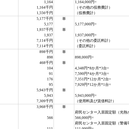
1,164
1,164,000円=
1,164千円
（その他の役務費計）
1,556千円
（役務費計）
5,177千円
単
5,177
5,177,000円=
1,937千円
単
1,937
1,937,000円=
7,114千円
（その他の委託料計）
7,114千円
（委託料計）
898千円
単
898
898,000円=
468千円
単
104
4,348円*8か月*3台=
91
7,590円*4か月*3台=
176
7,351円*12か月*2台=
95
7,929円*12か月*1台=
5,943千円
単
5,943
5,943,000円=
7,309千円
（使用料及び賃借料計）
3,968千円
単
府民センター入居固定額（光熱
566
566,000円=
府民センター入居固定額（警備
111
111,000円=