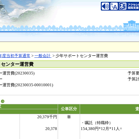
年度当初予算通常
>
一般会計
> 少年サポートセンター運営費
トセンター運営費
費(20230035)
予算
ー
予算
(20230035-00010001)
る
訳
公単区分
20,379千円
単
・嘱託（特職枠）
20,378
154,380円*12月*11人=