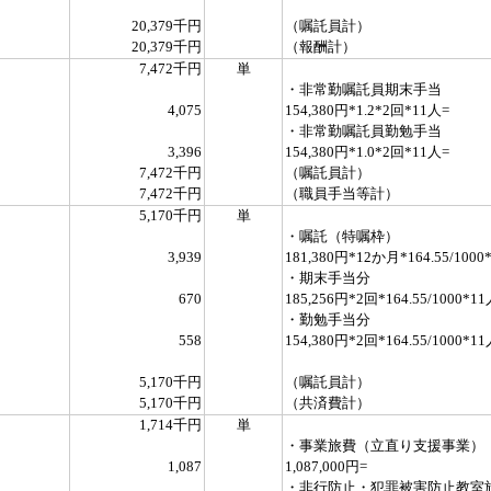
20,379千円
（嘱託員計）
20,379千円
（報酬計）
7,472千円
単
・非常勤嘱託員期末手当
4,075
154,380円*1.2*2回*11人=
・非常勤嘱託員勤勉手当
3,396
154,380円*1.0*2回*11人=
7,472千円
（嘱託員計）
7,472千円
（職員手当等計）
5,170千円
単
・嘱託（特嘱枠）
3,939
181,380円*12か月*164.55/1000
・期末手当分
670
185,256円*2回*164.55/1000*1
・勤勉手当分
558
154,380円*2回*164.55/1000*1
5,170千円
（嘱託員計）
5,170千円
（共済費計）
1,714千円
単
・事業旅費（立直り支援事業）
1,087
1,087,000円=
・非行防止・犯罪被害防止教室