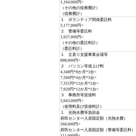
1,164,000円=
（その他の役務費計）
（役務費計）
１ ボランティア関係委託料
5,177,000円=
２ 警備等委託料
1,937,000円=
（その他の委託料計）
（委託料計）
１ 立直り支援事業会場等
898,000円=
２ パソコン等借上げ料
4,348円*8か月*3台=
7,590円*4か月*3台=
7,351円*12か月*2台=
7,929円*12か月*1台=
３ 事務所等賃借料
5,943,000円=
（使用料及び賃借料計）
１ 光熱水費等負担金
府民センター入居固定額（光熱水費）
566,000円=
府民センター入居固定額（警備等委託料）
111,000円=