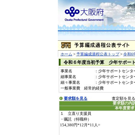
ホーム
>
予算編成過程公表トップ
>
令和6
令和６年度当初予算 少年サポー
事業名
：少年サポートセンター運営
細事業名
：少年サポートセンタ
細々事業名
：少年サポートセンター運営費
一般事業費 経常的経費
要求額を見る
査定額を見
要求額の内
本年度要求
１ 立直り支援員
・嘱託（特職枠）
154,380円*12月*11人=