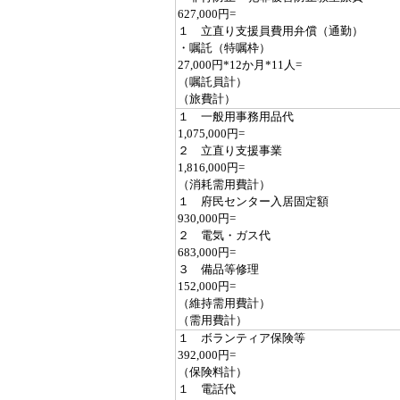
627,000円=
１ 立直り支援員費用弁償（通勤）
・嘱託（特嘱枠）
27,000円*12か月*11人=
（嘱託員計）
（旅費計）
１ 一般用事務用品代
1,075,000円=
２ 立直り支援事業
1,816,000円=
（消耗需用費計）
１ 府民センター入居固定額
930,000円=
２ 電気・ガス代
683,000円=
３ 備品等修理
152,000円=
（維持需用費計）
（需用費計）
１ ボランティア保険等
392,000円=
（保険料計）
１ 電話代