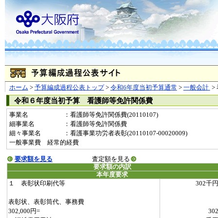
ホーム
>
予算編成過程公表トップ
>
令和6年度当初予算通常
>
一般会計
>
令和６年度当初予算 看護師等免許関係費
事業名
：看護師等免許関係費(20110107)
細事業名
：看護師等免許関係費
細々事業名
：看護事業功労者表彰(20110107-00020009)
一般事業費 経常的経費
要求額を見る
査定額を見る
要求額の内訳
本年度要求
１ 表彰状印刷代等
302千
表彰状、表彰筒代、事務費
302,000円=
30