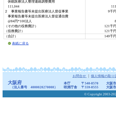
休眠医療法人整理連絡調整費用
111,044
11
２ 事業報告書等未提出医療法人督促事業
9千
事業報告書等未提出医療法人督促通信費
@84円*100法人
（その他の役務費計）
121千
（役務費計）
121千
（合計）
149千
表紙に戻る
お問合せ
個人情報の取り
大阪府
本庁
〒540-8570
大阪市
（法人番号 4000020270008）
咲洲庁舎
〒559-8555
大阪市
© Copyright 2003-2026