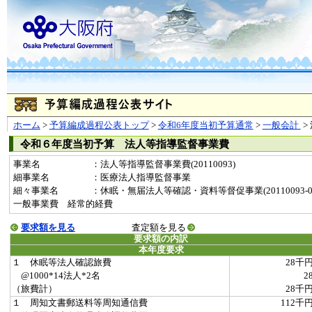
ホーム
>
予算編成過程公表トップ
>
令和6年度当初予算通常
>
一般会計
>
令和６年度当初予算 法人等指導監督事業費
事業名
：法人等指導監督事業費(20110093)
細事業名
：医療法人指導監督事業
細々事業名
：休眠・無届法人等確認・資料等督促事業(20110093-000
一般事業費 経常的経費
要求額を見る
査定額を見る
要求額の内訳
本年度要求
１ 休眠等法人確認旅費
28千
@1000*14法人*2名
2
（旅費計）
28千
１ 周知文書郵送料等周知通信費
112千