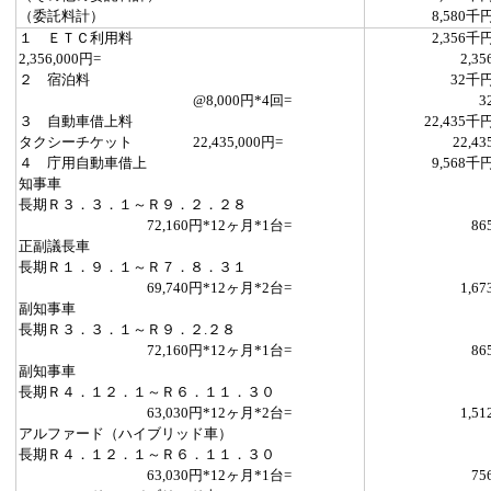
（委託料計）
8,580千
１ ＥＴＣ利用料
2,356千
2,356,000円=
2,35
２ 宿泊料
32千
@8,000円*4回=
3
３ 自動車借上料
22,435千
タクシーチケット 22,435,000円=
22,43
４ 庁用自動車借上
9,568千
知事車
長期Ｒ３．３．１～Ｒ９．２．２８
72,160円*12ヶ月*1台=
86
正副議長車
長期Ｒ１．９．１～Ｒ７．８．３１
69,740円*12ヶ月*2台=
1,67
副知事車
長期Ｒ３．３．１～Ｒ９．２.２８
72,160円*12ヶ月*1台=
86
副知事車
長期Ｒ４．１２．１～Ｒ６．１１．３０
63,030円*12ヶ月*2台=
1,51
アルファード（ハイブリッド車）
長期Ｒ４．１２．１～Ｒ６．１１．３０
63,030円*12ヶ月*1台=
75