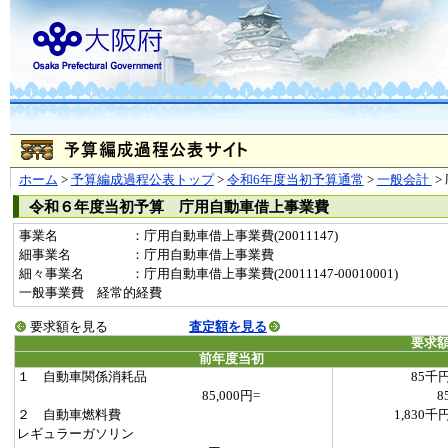
ホーム
>
予算編成過程公表トップ
>
令和6年度当初予算通常
>
一般会計
>
令和６年度当初予算 庁用自動車借上事業費
事業名
：庁用自動車借上事業費(20011147)
細事業名
：庁用自動車借上事業費
細々事業名
：庁用自動車借上事業費(20011147-00010001)
一般事業費 経常的経費
要求額を見る
査定額を見る
要求
前年度当初
１ 自動車関係消耗品
85千
85,000円=
8
２ 自動車燃料費
1,830千
レギュラーガソリン