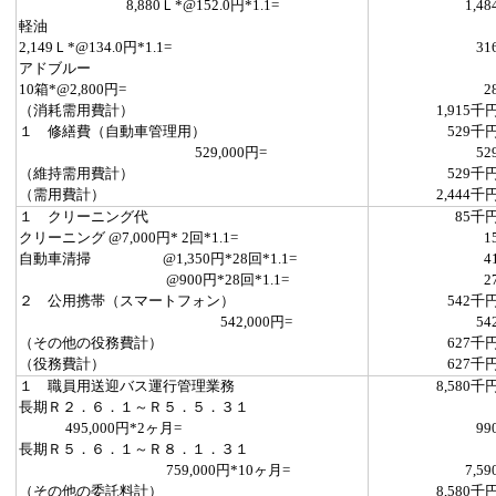
8,880Ｌ*@152.0円*1.1=
1,48
軽油
2,149Ｌ*@134.0円*1.1=
31
アドブルー
10箱*@2,800円=
2
（消耗需用費計）
1,915千
１ 修繕費（自動車管理用）
529千
529,000円=
52
（維持需用費計）
529千
（需用費計）
2,444千
１ クリーニング代
85千
クリーニング @7,000円* 2回*1.1=
1
自動車清掃 @1,350円*28回*1.1=
4
@900円*28回*1.1=
2
２ 公用携帯（スマートフォン）
542千
542,000円=
54
（その他の役務費計）
627千
（役務費計）
627千
１ 職員用送迎バス運行管理業務
8,580千
長期Ｒ２．６．１～Ｒ５．５．３１
495,000円*2ヶ月=
99
長期Ｒ５．６．１～Ｒ８．１．３１
759,000円*10ヶ月=
7,59
（その他の委託料計）
8,580千